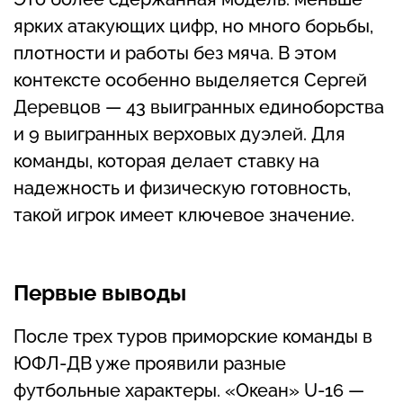
ярких атакующих цифр, но много борьбы,
плотности и работы без мяча. В этом
контексте особенно выделяется Сергей
Деревцов — 43 выигранных единоборства
и 9 выигранных верховых дуэлей. Для
команды, которая делает ставку на
надежность и физическую готовность,
такой игрок имеет ключевое значение.
Первые выводы
После трех туров приморские команды в
ЮФЛ-ДВ уже проявили разные
футбольные характеры. «Океан» U-16 —