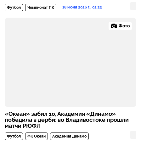
18 июня 2026 г., 02:22
Футбол
Чемпионат ПК
Фото
«Океан» забил 10, Академия «Динамо»
победила в дерби: во Владивостоке прошли
матчи РЮФЛ
Футбол
ФК Океан
Академия Динамо