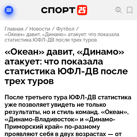
Главная
Новости
Футбол
«Океан» давит, «Динамо» атакует: что показала
статистика ЮФЛ-ДВ после трех туров
«Океан» давит, «Динамо»
атакует: что показала
статистика ЮФЛ-ДВ после
трех туров
После третьего тура ЮФЛ-ДВ статистика
уже позволяет увидеть не только
результаты, но и стиль команд. «Океан»,
«Динамо-Владивосток» и «Динамо-
Приморский край» по-разному
проявляют себя в двух возрастах — от