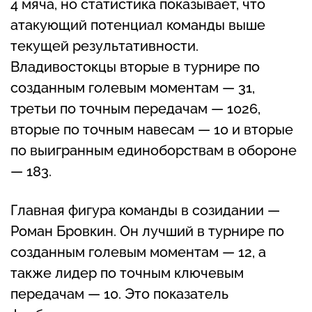
4 мяча, но статистика показывает, что
атакующий потенциал команды выше
текущей результативности.
Владивостокцы вторые в турнире по
созданным голевым моментам — 31,
третьи по точным передачам — 1026,
вторые по точным навесам — 10 и вторые
по выигранным единоборствам в обороне
— 183.
Главная фигура команды в созидании —
Роман Бровкин. Он лучший в турнире по
созданным голевым моментам — 12, а
также лидер по точным ключевым
передачам — 10. Это показатель