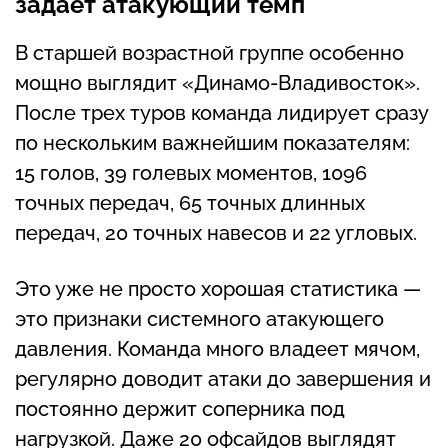
задает атакующий темп
В старшей возрастной группе особенно
мощно выглядит «Динамо-Владивосток».
После трех туров команда лидирует сразу
по нескольким важнейшим показателям:
15 голов, 39 голевых моментов, 1096
точных передач, 65 точных длинных
передач, 20 точных навесов и 22 угловых.
Это уже не просто хорошая статистика —
это признаки системного атакующего
давления. Команда много владеет мячом,
регулярно доводит атаки до завершения и
постоянно держит соперника под
нагрузкой. Даже 20 офсайдов выглядят