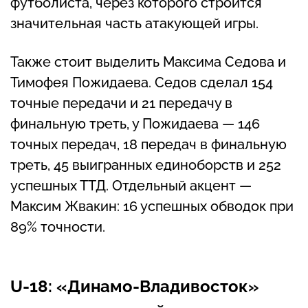
футболиста, через которого строится
значительная часть атакующей игры.
Также стоит выделить Максима Седова и
Тимофея Пожидаева. Седов сделал 154
точные передачи и 21 передачу в
финальную треть, у Пожидаева — 146
точных передач, 18 передач в финальную
треть, 45 выигранных единоборств и 252
успешных ТТД. Отдельный акцент —
Максим Жвакин: 16 успешных обводок при
89% точности.
U-18: «Динамо-Владивосток»