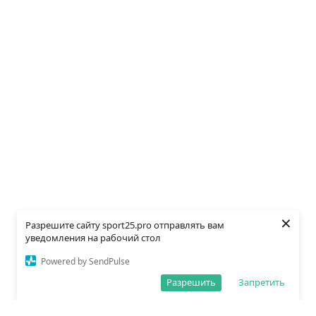
×
Разрешите сайту sport25.pro отправлять вам
уведомления на рабочий стол
Powered by SendPulse
Разрешить
Запретить