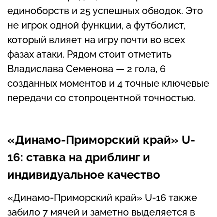
единоборств и 25 успешных обводок. Это
не игрок одной функции, а футболист,
который влияет на игру почти во всех
фазах атаки. Рядом стоит отметить
Владислава Семенова — 2 гола, 6
созданных моментов и 4 точные ключевые
передачи со стопроцентной точностью.
«Динамо-Приморский край» U-
16: ставка на дриблинг и
индивидуальное качество
«Динамо-Приморский край» U-16 также
забило 7 мячей и заметно выделяется в