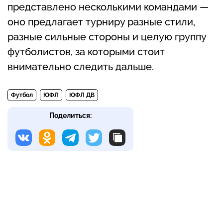
представлено несколькими командами —
оно предлагает турниру разные стили,
разные сильные стороны и целую группу
футболистов, за которыми стоит
внимательно следить дальше.
Футбол
ЮФЛ
ЮФЛ ДВ
Поделиться: