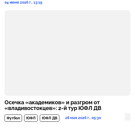
04 июня 2026 г., 13:19
Осечка «академиков» и разгром от
«владивостокцев»: 2-й тур ЮФЛ ДВ
28 мая 2026 г., 05:30
Футбол
ЮФЛ
ЮФЛ ДВ