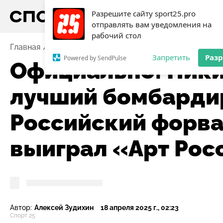
Разрешите сайту sport25.pro
отправлять вам уведомления на
рабочий стол
Главная
Новости
Хоккей
Официально: Никита Ку
Запретить
Раз
Powered by SendPulse
Официально: Ники
лучший бомбарди
Российский форва
выиграл «Арт Рос
Автор:
Алексей Зудихин
18 апреля 2025 г., 02:23
Спорт 25