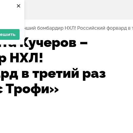
×
черов – лучший бомбардир НХЛ! Российский форвард в 
решить
та Кучеров –
р НХЛ!
рд в третий раз
с Трофи»