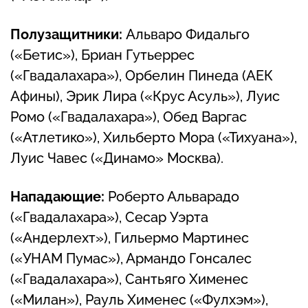
Полузащитники:
Альваро Фидальго
(«Бетис»), Бриан Гутьеррес
(«Гвадалахара»), Орбелин Пинеда (АЕК
Афины), Эрик Лира («Крус Асуль»), Луис
Ромо («Гвадалахара»), Обед Варгас
(«Атлетико»), Хильберто Мора («Тихуана»),
Луис Чавес («Динамо» Москва).
Нападающие:
Роберто Альварадо
(«Гвадалахара»), Сесар Уэрта
(«Андерлехт»), Гильермо Мартинес
(«УНАМ Пумас»), Армандо Гонсалес
(«Гвадалахара»), Сантьяго Хименес
(«Милан»), Рауль Хименес («Фулхэм»),