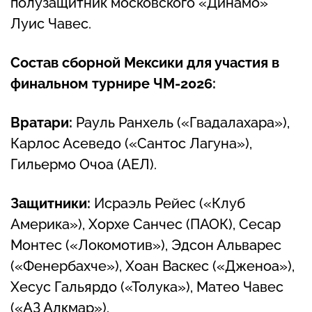
полузащитник московского «Динамо»
Луис Чавес.
Состав сборной Мексики для участия в
финальном турнире ЧМ-2026:
Вратари:
Рауль Ранхель («Гвадалахара»),
Карлос Асеведо («Сантос Лагуна»),
Гильермо Очоа (АЕЛ).
Защитники:
Исраэль Рейес («Клуб
Америка»), Хорхе Санчес (ПАОК), Сесар
Монтес («Локомотив»), Эдсон Альварес
(«Фенербахче»), Хоан Васкес («Дженоа»),
Хесус Гальярдо («Толука»), Матео Чавес
(«АЗ Алкмар»).