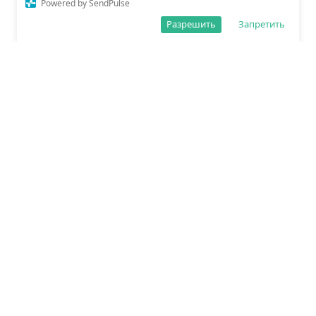
Powered by SendPulse
Разрешить
Запретить
О редакции
Политика обработки данных
Правила сайта
Сетевое издание «Спорт25»