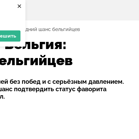
×
ьгия: последний шанс бельгийцев
решить
 Бельгия:
ельгийцев
ией без побед и с серьёзным давлением.
шанс подтвердить статус фаворита
л.