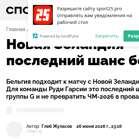
Разрешите сайту sport25.pro
отправлять вам уведомления на
рабочий стол
Главная
Новости
Футбол
Новая Зеландия — Бел
Запретить
Раз
Powered by SendPulse
Новая Зеландия —
последний шанс б
Бельгия подходит к матчу с Новой Зеланд
Для команды Руди Гарсии это последний 
группы G и не превратить ЧМ-2026 в прова
Автор:
Глеб Жуласов
26 июня 2026 г., 23:16
Спорт 25