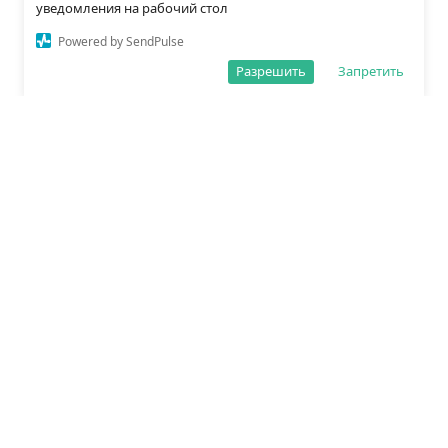
уведомления на рабочий стол
Powered by SendPulse
Разрешить
Запретить
О редакции
Политика обработки данных
Правила сайта