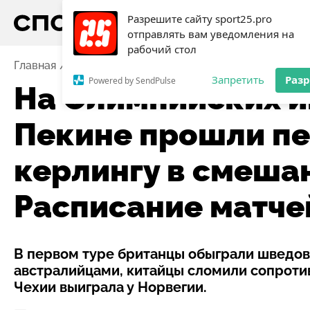
Разрешите сайту sport25.pro
отправлять вам уведомления на
рабочий стол
Главная
Новости
На Олимпийских играх-2022 в Пе
Запретить
Раз
Powered by SendPulse
На Олимпийских и
Пекине прошли пе
керлингу в смеша
Расписание матче
В первом туре британцы обыграли шведов
австралийцами, китайцы сломили сопроти
Чехии выиграла у Норвегии.