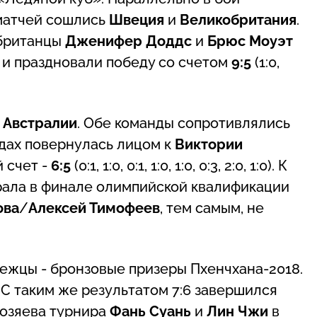
 матчей сошлись
Швеция
и
Великобритания
.
 британцы
Дженифер Доддс
и
Брюс Моуэт
и праздновали победу со счетом
9:5
(1:0,
и
Австралии
. Обе команды сопротивлялись
одах повернулась лицом к
Виктории
й счет -
6:5
(0:1, 1:0, 0:1, 1:0, 1:0, 0:3, 2:0, 1:0). К
грала в финале олимпийской квалификации
ова
/
Алексей Тимофеев
, тем самым, не
ежцы - бронзовые призеры Пхенчхана-2018.
 С таким же результатом 7:6 завершился
Хозяева турнира
Фань Суань
и
Лин Чжи
в