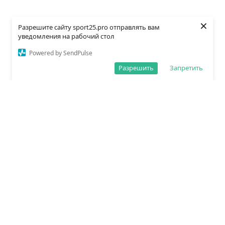
×
Разрешите сайту sport25.pro отправлять вам
уведомления на рабочий стол
Powered by SendPulse
Разрешить
Запретить
О редакции
Политика обработки данных
Правила сайта