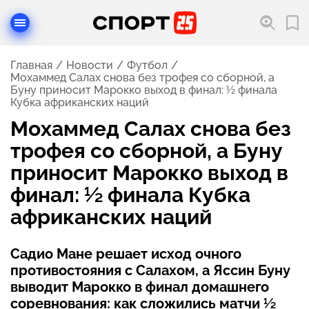
Главная
Новости
Футбол
Мохаммед Салах снова без трофея со сборной, а
Буну приносит Марокко выход в финал: ½ финала
Кубка африканских наций
Мохаммед Салах снова без
трофея со сборной, а Буну
приносит Марокко выход в
финал: ½ финала Кубка
африканских наций
Садио Мане решает исход очного
противостояния с Салахом, а Яссин Буну
выводит Марокко в финал домашнего
соревнования: как сложились матчи ½