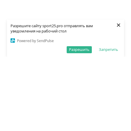
×
Разрешите сайту sport25.pro отправлять вам
уведомления на рабочий стол
Powered by SendPulse
Разрешить
Запретить
О редакции
Политика обработки данных