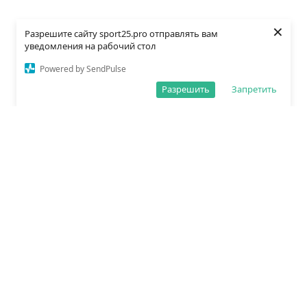
×
Разрешите сайту sport25.pro отправлять вам
уведомления на рабочий стол
Powered by SendPulse
Разрешить
Запретить
О редакции
Политика обработки данных
Правила сайта