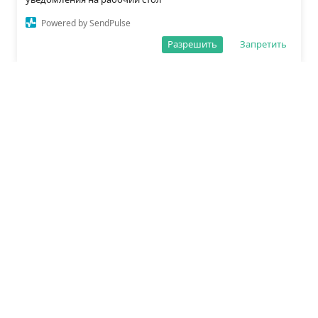
Powered by SendPulse
Разрешить
Запретить
О редакции
Политика обработки данных
Правила сайта