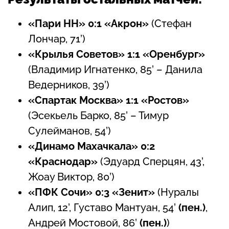
«Пари НН» 0:1 «Акрон»
(Стефан
Лончар, 71’)
«Крылья Советов» 1:1 «Оренбург»
(Владимир Игнатенко, 85’ – Данила
Ведерников, 39’)
«Спартак Москва» 1:1 «Ростов»
(Эсекьель Барко, 85’ – Тимур
Сулейманов, 54’)
«Динамо Махачкала» 0:2
«Краснодар»
(Эдуард Сперцян, 43’,
Жоау Виктор, 80’)
«ПФК Сочи» 0:3 «Зенит»
(Нуралы
Алип, 12’, Густаво Мантуан, 54’
(пен.)
,
Андрей Мостовой, 86’
(пен.)
)