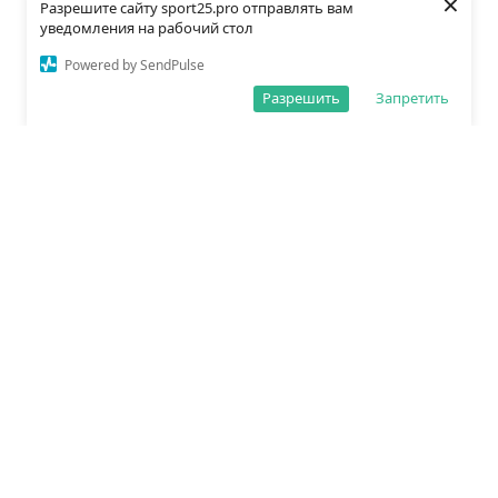
×
Разрешите сайту sport25.pro отправлять вам
уведомления на рабочий стол
Powered by SendPulse
Разрешить
Запретить
О редакции
Политика обработки данных
Правила сайта