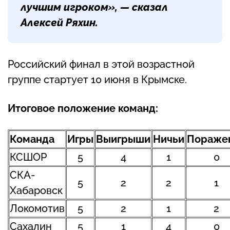
лучшим игроком», — сказал
Алексей Ряхин.
Российский финал в этой возрастной
группе стартует 10 июня в Крымске.
Итоговое положение команд:
Команда
Игры
Выигрыши
Ничьи
Пораже
КСШОР
5
4
1
0
СКА-
5
2
2
1
Хабаровск
Локомотив
5
2
1
2
Сахалин
5
1
4
0