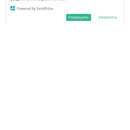
Powered by SendPulse
Разрешить
Запретить
О редакции
Политика обработки данных
Правила сайта