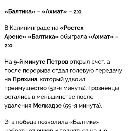
«Балтика» – «Ахмат» – 2:0
В Калининграде на
«Ростех
Арене»
«Балтика»
обыграла
«Ахмат»
–
2:0
.
На
9-й минуте
Петров
открыл счёт, а
после перерыва отдал голевую передачу
на
Пряхина
, который удвоил
преимущество (52-я минута). Грозненцы
остались в меньшинстве после
удаления
Мелкадзе
(59-я минута).
Эта победа позволила «Балтике»
набрать
27 очков
и подняться на
4-е