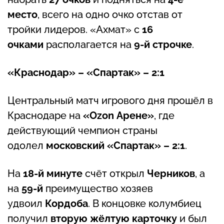
место
, всего на одно очко отстав от
тройки лидеров. «Ахмат» с
16
очками
располагается на
9-й строчке
.
«Краснодар» – «Спартак» – 2:1
Центральный матч игрового дня прошёл в
Краснодаре на
«Ozon Арене»
, где
действующий чемпион страны
одолел
московский «Спартак»
– 2:1
.
На
18-й минуте
счёт открыл
Черников
, а
на
59-й
преимущество хозяев
удвоил
Кордоба
. В концовке колумбиец
получил
вторую жёлтую карточку
и был