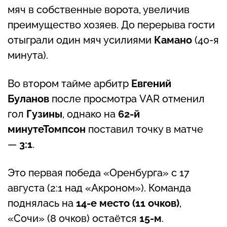
мяч в собственные ворота, увеличив
преимущество хозяев. До перерыва гости
отыграли один мяч усилиями
Камано
(40-я
минута).
Во втором тайме арбитр
Евгений
Буланов
после просмотра VAR отменил
гол
Гузины
, однако на
62-й
минуте
Томпсон
поставил точку в матче
—
3:1
.
Это первая победа «Оренбурга» с 17
августа (2:1 над «Акроном»). Команда
поднялась на
14-е место (11 очков)
,
«Сочи» (8 очков) остаётся
15-м
.