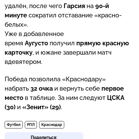
удалён, после чего
Гарсия
на
90-й
минуте
сократил отставание «красно-
белых».
Уже в добавленное
время
Аугусто
получил
прямую красную
карточку
, и южане завершали матч
вдевятером.
Победа позволила «Краснодару»
набрать
32 очка
и вернуть себе
первое
место
в таблице. За ним следуют
ЦСКА
(30)
и
«Зенит» (29)
.
Футбол
РПЛ
Краснодар
Поделиться: