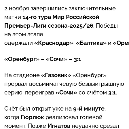
2 ноября завершились заключительные
матчи
14-го тура Мир Российской
Премьер-Лиги сезона-2025/26
. Победы
на этом этапе
одержали
«Краснодар»
,
«Балтика»
и
«Оре
«Оренбург» – «Сочи» – 3:1
На стадионе
«Газовик»
«Оренбург»
прервал восьмиматчевую безвыигрышную
серию, переиграв
«Сочи»
со счётом
3:1
.
Счёт был открыт уже на
9-й минуте
,
когда
Гюрлюк
реализовал голевой
момент. Позже
Игнатов
неудачно срезал