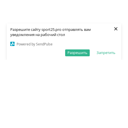
×
Разрешите сайту sport25.pro отправлять вам
уведомления на рабочий стол
Powered by SendPulse
Разрешить
Запретить
О редакции
Политика обработки данных