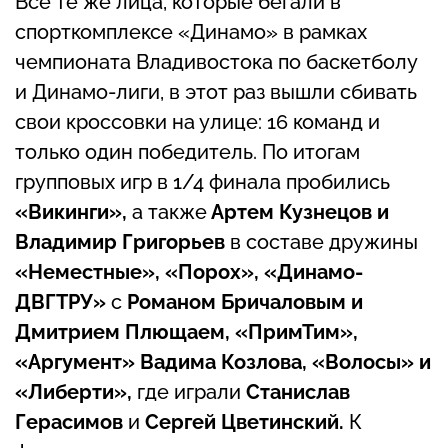
Все те же лица, которые бегали в
спорткомплексе «Динамо» в рамках
чемпионата Владивостока по баскетболу
и Динамо-лиги, в этот раз вышли сбивать
свои кроссовки на улице: 16 команд и
только один победитель. По итогам
групповых игр в 1/4 финала пробились
«Викинги»,
а также
Артем Кузнецов и
Владимир Григорьев
в составе дружины
«Неместные», «Порох», «Динамо-
ДВГТРУ»
с
Романом Бричаловым и
Дмитрием Плющаем, «ПримТим»,
«Аргумент» Вадима Козлова, «Волосы» и
«Либерти»,
где играли
Станислав
Герасимов
и
Сергей Цветинский.
К