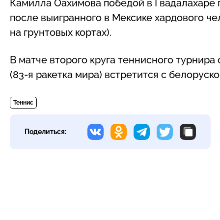
Камилла Оахимова победой в Гвадалахаре
после выигранного в Мексике хардового ч
на грунтовых кортах).
В матче второго круга теннисного турнир
(83-я ракетка мира) встретится с белоруско
Теннис
Поделиться: