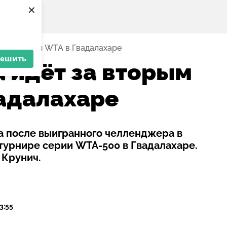
×
ым трофеем WTA в Гвадалахаре
решить
 идёт за вторым
адалахаре
а после выигранного челленджера в
урнире серии WTA-500 в Гвадалахаре.
 Крунич.
3:55