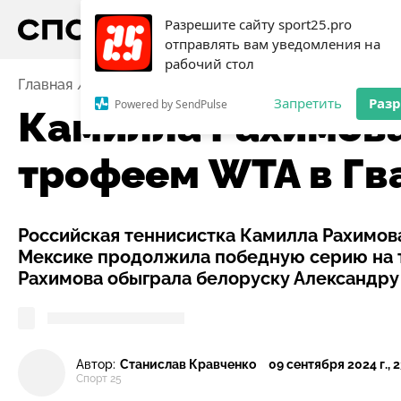
Разрешите сайту sport25.pro
отправлять вам уведомления на
рабочий стол
Главная
Новости
Камилла Рахимова идёт за втор
Запретить
Раз
Powered by SendPulse
Камилла Рахимова
трофеем WTA в Гв
Российская теннисистка Камилла Рахимов
Мексике продолжила победную серию на т
Рахимова обыграла белоруску Александру
Автор:
Станислав Кравченко
09 сентября 2024 г., 2
Спорт 25