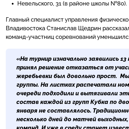
Невельского, 31 (в районе школы №80).
Главный специалист управления физическо
Владивостока Станислав Щедрин рассказал 
команд-участниц соревнований уменьшился,
«На турнир изначально заявились 13 
принял решение отказаться от учас
жеребьевки был довольно прост. Мы
группы. На листках распечатали ном
очереди подходили и вытягивали эти
состав каждой из групп Кубка по дво
января не составлялось. Традицион
несколько дней до матчей выходных
команд. И уже в среду станет извест