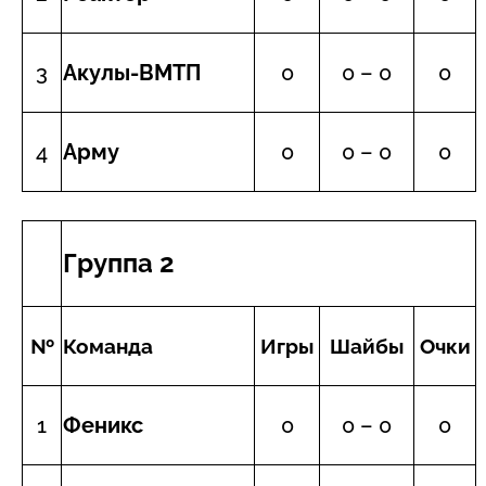
3
Акулы-ВМТП
0
0 – 0
0
4
Арму
0
0 – 0
0
Группа 2
№
Команда
Игры
Шайбы
Очки
1
Феникс
0
0 – 0
0