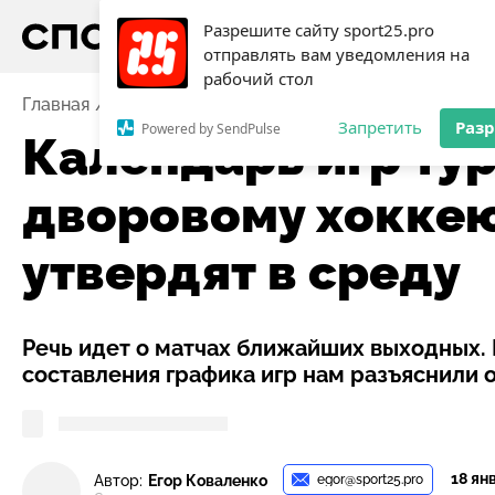
Разрешите сайту sport25.pro
отправлять вам уведомления на
рабочий стол
Главная
Новости
Хоккей
Календарь игр турнира
Запретить
Раз
Powered by SendPulse
Календарь игр ту
дворовому хоккею
утвердят в среду
Речь идет о матчах ближайших выходных.
составления графика игр нам разъяснили 
18 янв
egor@sport25.pro
Автор:
Егор Коваленко