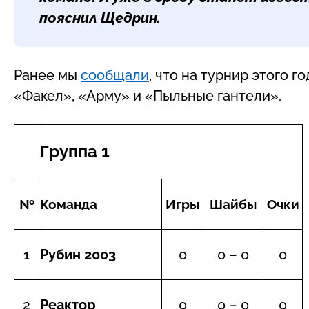
пояснил Щедрин.
Ранее мы
сообщали
, что на турнир этого 
«Факел», «Арму» и «Пыльные гантели».
Группа 1
№
Команда
Игры
Шайбы
Очки
1
Рубин 2003
0
0 – 0
0
2
Реактор
0
0 – 0
0