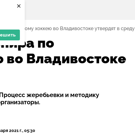
×
 по дворовому хоккею во Владивостоке утвердят в среду
решить
рнира по
 во Владивостоке
 Процесс жеребьевки и методику
организаторы.
аря 2021 г., 05:30