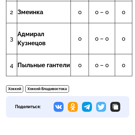
2
Змеинка
0
0 – 0
0
Адмирал
3
0
0 – 0
0
Кузнецов
4
Пыльные гантели
0
0 – 0
0
Хоккей
Хоккей Владивостока
Поделиться: