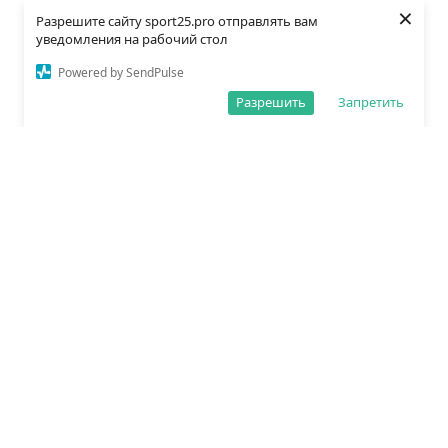
×
Разрешите сайту sport25.pro отправлять вам
уведомления на рабочий стол
Powered by SendPulse
Разрешить
Запретить
О редакции
Политика обработки данных
Правила сайта