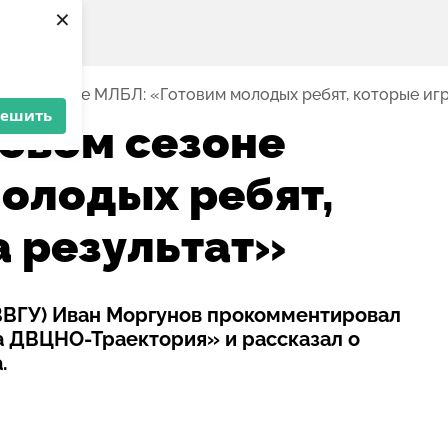
×
вом сезоне МЛБЛ: «Готовим молодых ребят, которые игр
решить
новом сезоне
олодых ребят,
а результат»
ВВГУ) Иван Моргунов прокомментировал
а ДВЦНО-Траектория» и рассказал о
.