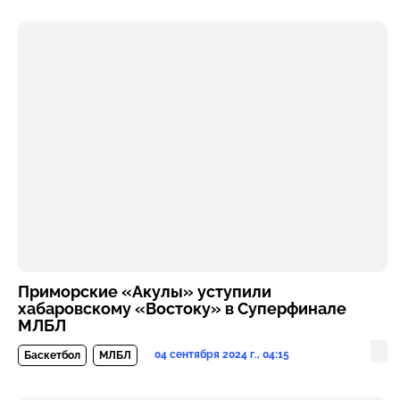
Приморские «Акулы» уступили
хабаровскому «Востоку» в Суперфинале
МЛБЛ
04 сентября 2024 г., 04:15
Баскетбол
МЛБЛ