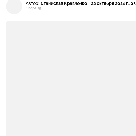
Автор:
Станислав Кравченко
22 октября 2024 г., 05
Спорт 25