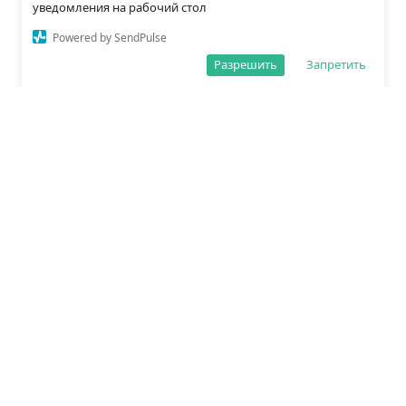
уведомления на рабочий стол
Powered by SendPulse
Разрешить
Запретить
О редакции
Политика обработки данных
Правила сайта