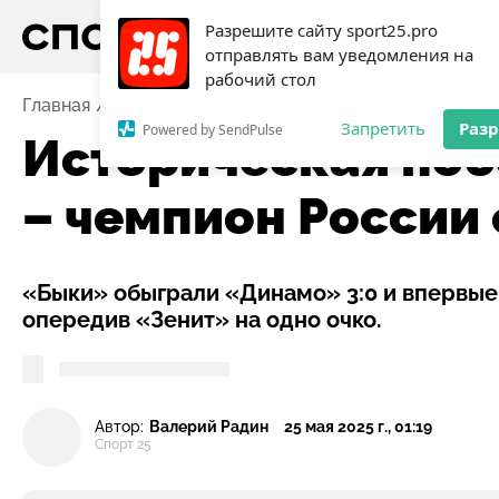
Разрешите сайту sport25.pro
отправлять вам уведомления на
рабочий стол
Главная
Новости
Футбол
Историческая победа:
Запретить
Раз
Powered by SendPulse
Историческая поб
– чемпион России
«Быки» обыграли «Динамо» 3:0 и впервые 
опередив «Зенит» на одно очко.
Автор:
Валерий Радин
25 мая 2025 г., 01:19
Спорт 25