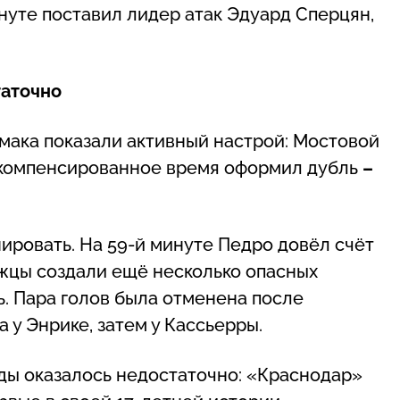
инуте поставил лидер атак Эдуард Сперцян,
таточно
мака показали активный настрой: Мостовой
 в компенсированное время оформил дубль
–
ровать. На 59-й минуте Педро довёл счёт
ржцы создали ещё несколько опасных
ь. Пара голов была отменена после
а у Энрике, затем у Кассьерры.
ды оказалось недостаточно: «Краснодар»