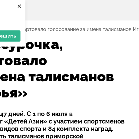
×
морочка: стартовало голосование за имена талисманов 
решить
ссурочка,
товало
мена талисманов
рья»
7 дней. С 1 по 6 июля в
г «Детей Азии» с участием спортсменов
 видов спорта и 84 комплекта наград.
ать талисманов приморской