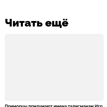
Читать ещё
Приморцы придумают имена талисманам Игр