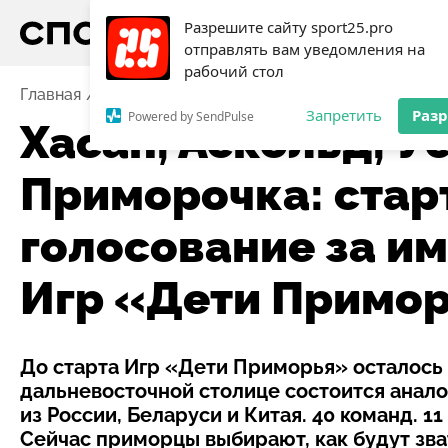
Разрешите сайту sport25.pro
отправлять вам уведомления на
рабочий стол
Главная
Новости
Хасан, Аскольд, Уссурочка, При
Запретить
Раз
Powered by SendPulse
Хасан, Аскольд, У
Приморочка: стар
голосование за и
Игр «Дети Примо
До старта Игр «Дети Приморья» осталось 4
дальневосточной столице состоится анало
из России, Беларуси и Китая. 40 команд. 11
Сейчас приморцы выбирают, как будут зв