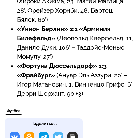
(Хироки Акияма, 23’, Матей Маглица,
28’, Фрейзер Хорнби, 48’, Бартош
Бялек, 60’)
«Унион Берлин» 2:1 «Арминия
Билефельд»
(Леопольд Кверфельд, 11’,
Данило Дуки, 106’ – Таддойс-Монью
Момулу, 27’)
«Фортуна Дюссельдорф» 1:3
«Фрайбург»
(Ануар Эль Аззури, 20’ –
Игор Матанович, 1’, Винченцо Грифо, 6’,
Дерри Шерхант, 90’+3)
Футбол
Поделиться: