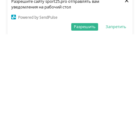
×
Разрешите сайту sport25.pro отправлять вам
уведомления на рабочий стол
Powered by SendPulse
Разрешить
Запретить
О редакции
Политика обработки данных
Правила сайта