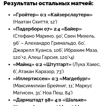
Результаты остальных матчей:
«Гройтер» 0:1 «Кайзерслаутерн»
(Наатан Скиття, 12’)
«Падерборн 07» 2:4 «Байер»
(Стефано Марино, 90’, Свен Михель,
96’ – Алехандро Гримальдо, 60’,
Джарелл Куанса, 106’, Ибрахим Маза,
120’+2, Алеш Гарсия, 120’+4)
«Майнц» 0:2 «Штутгарт»
(Лука Хакес,
6’, Атакан Каразор, 73’)
«Иллертиссен» 0:3 «Магдебург»
(Максимилиан Брейниг, 11’, Маркус
Матисен, 31’, Ноа Пеш, 84’)
«Дармштадт 98» 4:0 «Шальке»