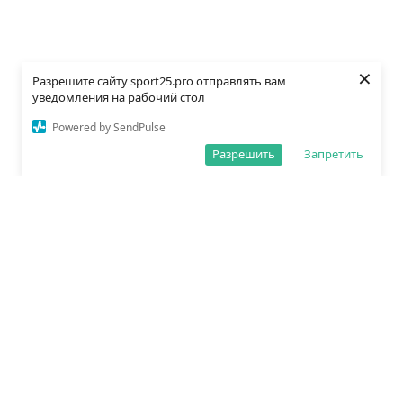
×
Разрешите сайту sport25.pro отправлять вам
уведомления на рабочий стол
Powered by SendPulse
Разрешить
Запретить
О редакции
Политика обработки данных
Правила сайта