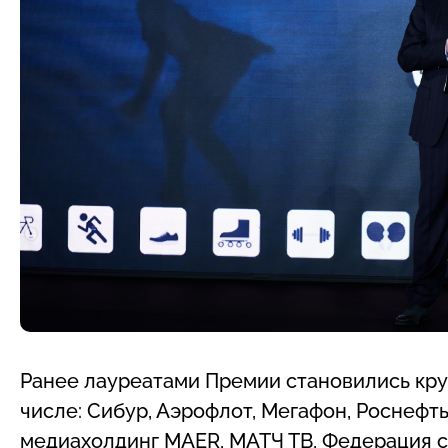
Ранее лауреатами Премии становились кру
числе: Сибур, Аэрофлот, Мегафон, Роснефть, 
медиахолдинг MAER, МАТЧ ТВ, Федерация с