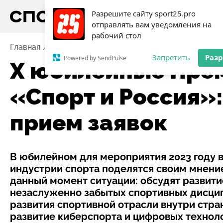
Разрешите сайту sport25.pro
отправлять вам уведомления на
рабочий стол
Главная
Новости
Х юбилейные Премия и Форум «С
Запретить
Раз
Powered by SendPulse
Х юбилейные Пре
«Спорт и Россия»
прием заявок
В юбилейном для мероприятия 2023 году 
индустрии спорта поделятся своим мнени
данный момент ситуации: обсудят развити
незаслуженно забытых спортивных дисцип
развития спортивной отрасли внутри стра
развитие киберспорта и цифровых техноло