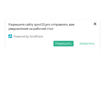
×
Разрешите сайту sport25.pro отправлять вам
уведомления на рабочий стол
Powered by SendPulse
Разрешить
Запретить
О редакции
Политика обработки данных