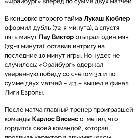
«Фрайбург» вперёд по сумме двух матчей.
В концовке второго тайма
Лукаш Кюблер
оформил дубль (72-я минута), а спустя
пять минут
Пау Виктор
отыграл один мяч
(79-я минута), оставив интригу на
последние 10 минут игры. Но чудес не
случилось: «Фрайбург» одержал
уверенную победу со счётом 3:1 и по
сумме двух матчей – 4:3 – вышел в финал
Лиги Европы.
После матча главный тренер проигравшей
команды
Карлос Висенс
отметил, что
гордится своей командой, которая
проявила характер в двухматчевом