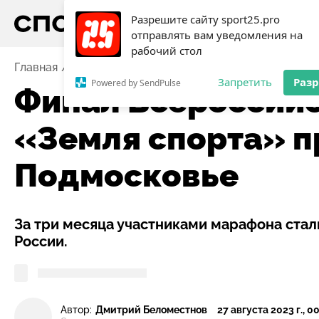
Разрешите сайту sport25.pro
отправлять вам уведомления на
рабочий стол
Главная
Новости
Активный отдых
Финал Всерос
Запретить
Раз
Powered by SendPulse
Финал Всероссий
«Земля спорта» п
Подмосковье
За три месяца участниками марафона стали
России.
Автор:
Дмитрий Беломестнов
27 августа 2023 г., 0