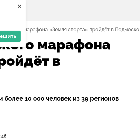
×
сийского марафона «Земля спорта» пройдёт в Подмоско
решить
ского марафона
ройдёт в
 более 10 000 человек из 39 регионов
0:46