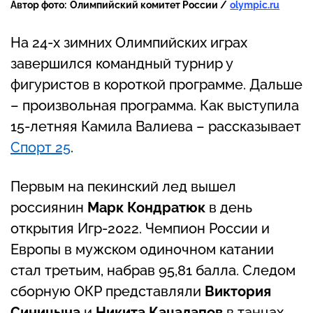
Автор фото:
Олимпийский комитет России /
olympic.ru
На 24-х зимних Олимпийских играх
завершился командный турнир у
фигуристов в короткой программе. Дальше
– произвольная программа. Как выступила
15-летняя Камила Валиева – рассказывает
Спорт 25
.
Первым на пекинский лед вышел
россиянин
Марк Кондратюк
в день
открытия Игр-2022. Чемпион России и
Европы в мужском одиночном катании
стал третьим, набрав 95,81 балла. Следом
сборную ОКР представляли
Виктория
Синицына
и
Никита Кацалапов
в танцах