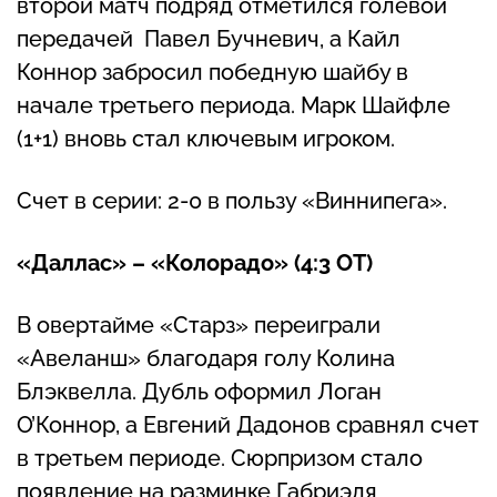
второй матч подряд отметился голевой
передачей Павел Бучневич, а Кайл
Коннор забросил победную шайбу в
начале третьего периода. Марк Шайфле
(1+1) вновь стал ключевым игроком.
Счет в серии: 2-0 в пользу «Виннипега».
«Даллас» – «Колорадо» (4:3 ОТ)
В овертайме «Старз» переиграли
«Авеланш» благодаря голу Колина
Блэквелла. Дубль оформил Логан
О’Коннор, а Евгений Дадонов сравнял счет
в третьем периоде. Сюрпризом стало
появление на разминке Габриэля