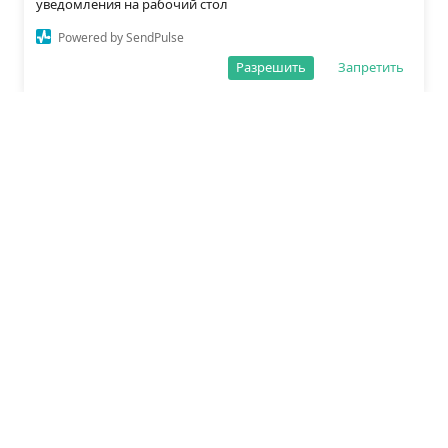
уведомления на рабочий стол
Powered by SendPulse
Разрешить
Запретить
О редакции
Политика обработки данных
Правила сайта