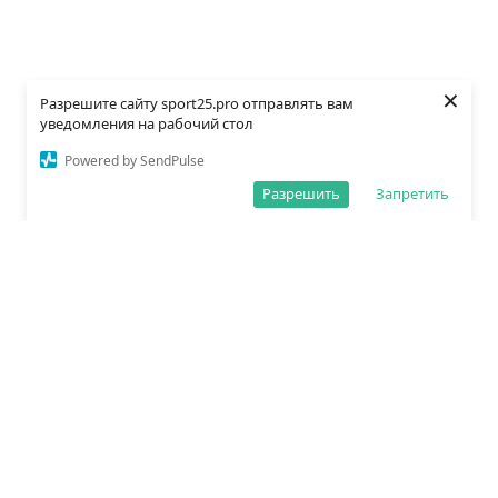
×
Разрешите сайту sport25.pro отправлять вам
уведомления на рабочий стол
Powered by SendPulse
Разрешить
Запретить
О редакции
Политика обработки данных
Правила сайта