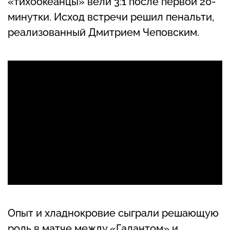
«тихоокеанцы» вели 3:1 после первой 20-
минутки. Исход встречи решил пенальти,
реализованный Дмитрием Чеповским.
Опыт и хладнокровие сыграли решающую
роль в матче между «Галантом» и