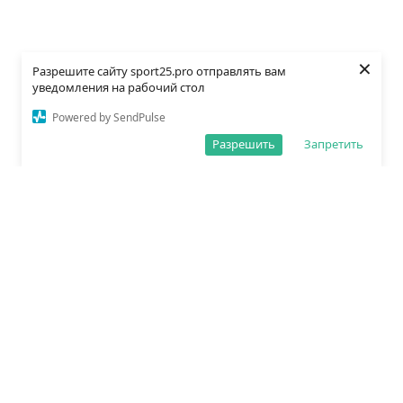
×
Разрешите сайту sport25.pro отправлять вам
уведомления на рабочий стол
Powered by SendPulse
Разрешить
Запретить
О редакции
Политика обработки данных
Правила сайта