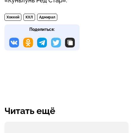
«Куньлунь Ред Стар».
Хоккей
КХЛ
Адмирал
Поделиться:
Читать ещё