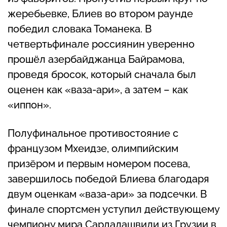
жеребьевке, Блиев во втором раунде
победил словака Томанека. В
четвертьфинале россиянин уверенно
прошёл азербайджанца Байрамова,
проведя бросок, который сначала был
оценен как «ваза-ари», а затем – как
«иппон».
Полуфинальное противостояние с
французом Мхеидзе, олимпийским
призёром и первым номером посева,
завершилось победой Блиева благодаря
двум оценкам «ваза-ари» за подсечки. В
финале спортсмен уступил действующему
чемпиону мира Сардалашвили из Грузии в