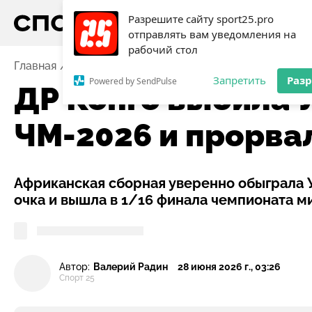
Разрешите сайту sport25.pro
отправлять вам уведомления на
рабочий стол
Главная
Новости
Футбол
ДР Конго выбила Узбе
Запретить
Раз
Powered by SendPulse
ДР Конго выбила 
ЧМ-2026 и прорва
Африканская сборная уверенно обыграла У
очка и вышла в 1/16 финала чемпионата м
Автор:
Валерий Радин
28 июня 2026 г., 03:26
Спорт 25