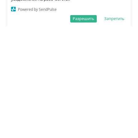
Powered by SendPulse
Разрешить
Запретить
О редакции
Политика обработки данных
Правила сайта