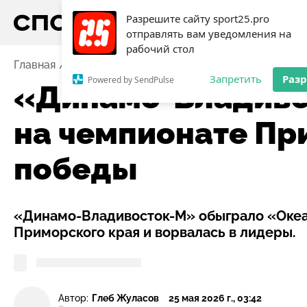
Разрешите сайту sport25.pro
отправлять вам уведомления на
рабочий стол
Главная
Новости
Футбол
«Динамо-Владивосток-
Запретить
Раз
Powered by SendPulse
«Динамо-Владиво
на чемпионате Пр
победы
«Динамо-Владивосток-М» обыграло «Океа
Приморского края и ворвалась в лидеры.
Автор:
Глеб Жуласов
25 мая 2026 г., 03:42