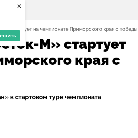
×
М» стартует на чемпионате Приморского края с победы
решить
сток-М» стартует
иморского края с
н» в стартовом туре чемпионата