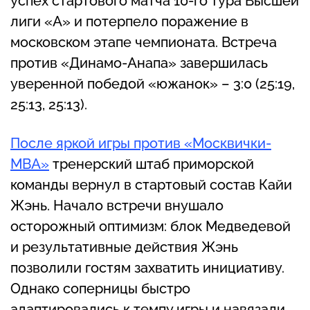
успех стартового матча 10-го тура Высшей
лиги «А» и потерпело поражение в
московском этапе чемпионата. Встреча
против «Динамо-Анапа» завершилась
уверенной победой «южанок» – 3:0 (25:19,
25:13, 25:13).
После яркой игры против «Москвички-
МВА»
тренерский штаб приморской
команды вернул в стартовый состав Кайи
Жэнь. Начало встречи внушало
осторожный оптимизм: блок Медведевой
и результативные действия Жэнь
позволили гостям захватить инициативу.
Однако соперницы быстро
адаптировались к темпу игры и навязали