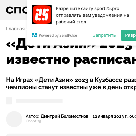
Разрешите сайту sport25.pro
отправлять вам уведомления на
рабочий стол
Главная
Новости
«Дети Азии» 2023 в Кузбассе: с
Запретить
Раз
Powered by SendPulse
«Дети Азии» 2023 
известно расписа
На Играх «Дети Азии» 2023 в Кузбассе ра
чемпионы станут известны уже в день отк
Автор:
Дмитрий Беломестнов
12 января 2023 г., 06
Спорт 25