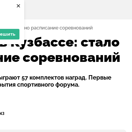
×
тало известно расписание соревнований
решить
в Кузбассе: стало
ние соревнований
зыграют 57 комплектов наград. Первые
рытия спортивного форума.
:43