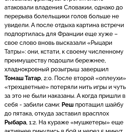
атаковали владения Словакии, однако до
перерыва болельщики голов больше не
увидели. А после отдыха картина встречи
подпортилась для Франции еще хуже –
свое слово вновь высказали «Рыцари
Татры»: они, кстати, к своему численному
преимуществу подошли бережнее,
хладнокровный розыгрыш завершил
Томаш Татар
, 2:0. После второй «оплеухи»
«трехцветные» потеряли нить игры и чуть
за это не были наказаны. А когда пришли в
себя - забили сами:
Реш
протащил шайбу
до пятака, откуда заставил врасплох
Рыбара
, 1:2. На кураже «мушкетеры» еще
активнее ринулись в бой и через 5 минут