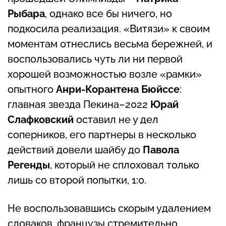
Рыбара
, однако все бы ничего, но
подкосила реализация. «Витязи» к своим
моментам отнеслись весьма бережней, и
воспользовались чуть ли ни первой
хорошей возможностью возле «рамки»
опытного
Анри-Корантена Бюйссе
:
главная звезда Пекина–2022
Юрай
Слафковский
оставил не у дел
соперников, его партнеры в несколько
действий довели шайбу до
Павола
Регенды
, который не сплоховал только
лишь со второй попытки, 1:0.
Не воспользовавшись скорым удалением
словаков, французы стремительно