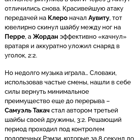
отличились снова. Красивейшую атаку
передачей на
Клеро
начал
Аувиту
, тот
ювелирно скинул шайбу между ног на
Перре
, а
Жордан
эффективно «качнул»
вратаря и аккуратно уложил снаряд в
уголок, 2:2.
Но недолго музыка играла… Словаки,
использовав частые смены, нашли в себе
силы вернуть минимальное
преимущество еще до перерыва –
Самуэль Такач
стал автором третьей
шайбы своей дружины, 3:2. Решающий
период проходил под контролем
подопечных Рэмзи, которые за 8 секунд до