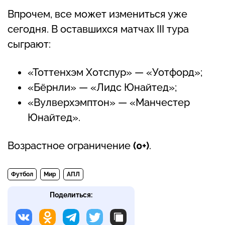
Впрочем, все может измениться уже
сегодня. В оставшихся матчах III тура
сыграют:
«Тоттенхэм Хотспур» — «Уотфорд»;
«Бёрнли» — «Лидс Юнайтед»;
«Вулверхэмптон» — «Манчестер
Юнайтед».
Возрастное ограничение
(0+)
.
Футбол
Мир
АПЛ
Поделиться: