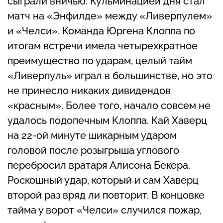
сыграли вничью. Кульминацией дня стал
матч на «Энфилде» между «Ливерпулем»
и «Челси». Команда Юргена Клоппа по
итогам встречи имела четырехкратное
преимущество по ударам, целый тайм
«Ливерпуль» играл в большинстве, но это
не принесло никаких дивидендов
«красным». Более того, начало совсем не
удалось подопечным Клоппа. Кай Хаверц
на 22-ой минуте шикарным ударом
головой после розыгрыша углового
перебросил вратаря Алисона Бекера.
Роскошный удар, который и сам Хаверц
второй раз вряд ли повторит. В концовке
тайма у ворот «Челси» случился пожар,