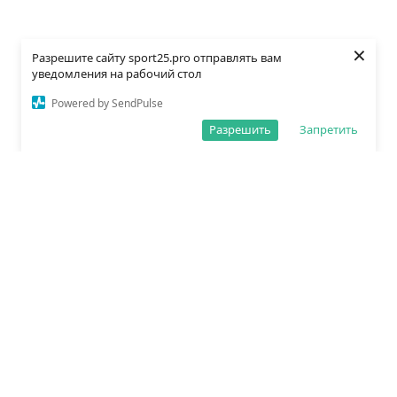
×
Разрешите сайту sport25.pro отправлять вам
уведомления на рабочий стол
Powered by SendPulse
Разрешить
Запретить
О редакции
Политика обработки данных
Правила сайта