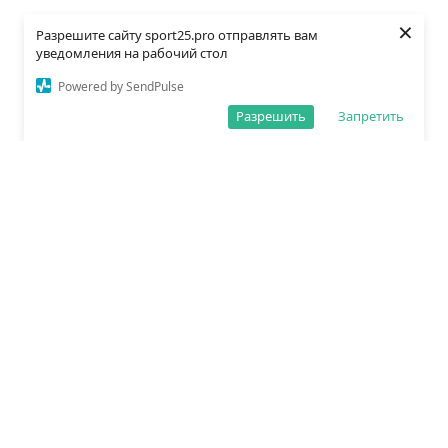
×
Разрешите сайту sport25.pro отправлять вам
уведомления на рабочий стол
Powered by SendPulse
Разрешить
Запретить
О редакции
Политика обработки данных
Правила сайта