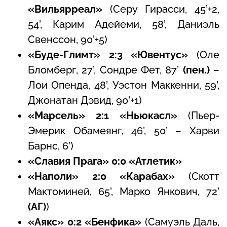
«Вильярреал»
(Серу Гирасси, 45’+2,
54’, Карим Адейеми, 58’, Даниэль
Свенссон, 90’+5)
«Буде-Глимт» 2:3 «Ювентус»
(Оле
Бломберг, 27’, Сондре Фет, 87’
(пен.)
–
Лои Опенда, 48’, Уэстон Маккенни, 59’,
Джонатан Дэвид, 90’+1)
«Марсель» 2:1 «Ньюкасл»
(Пьер-
Эмерик Обамеянг, 46’, 50’ – Харви
Барнс, 6’)
«Славия Прага» 0:0 «Атлетик»
«Наполи» 2:0 «Карабах»
(Скотт
Мактоминей, 65’, Марко Янкович, 72’
(АГ)
)
«Аякс» 0:2 «Бенфика»
(Самуэль Даль,