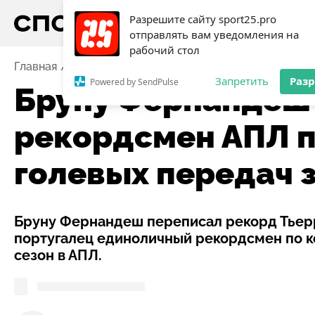
Разрешите сайту sport25.pro
отправлять вам уведомления на
рабочий стол
Главная
Новости
Футбол
Бруну Фернандеш - аб
Запретить
Раз
Powered by SendPulse
Бруну Фернандеш
рекордсмен АПЛ п
голевых передач з
Бруну Фернандеш переписал рекорд Тьерр
португалец единоличный рекордсмен по к
сезон в АПЛ.