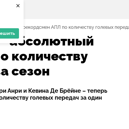
×
солютный рекордсмен АПЛ по количеству голевых переда
решить
 - абсолютный
о количеству
а сезон
и Анри и Кевина Де Брёйне – теперь
оличеству голевых передач за один