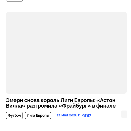
Эмери снова король Лиги Европы: «Астон
Вилла» разгромила «Фрайбург» в финале
21 мая 2026 г., 05:57
Футбол
Лига Европы