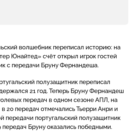
льский волшебник переписал историю: на
тер Юнайтед» счёт открыл игрок гостей
ник с передачи Бруну Фернандеша.
португальский полузащитник переписал
держался 21 год. Теперь Бруну Фернандеш
олевых передач в одном сезоне АПЛ, на
м в 20 передач отмечались Тьерри Анри и
вой передачи португальский полузащитник
 9 передач Бруну оказались победными.