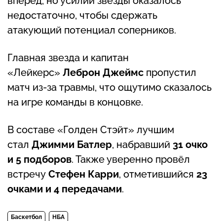
вперед, но усилий звезды оказалось
недостаточно, чтобы сдержать
атакующий потенциал соперников.
Главная звезда и капитан
«Лейкерс»
Леброн Джеймс
пропустил
матч из-за травмы, что ощутимо сказалось
на игре команды в концовке.
В составе «Голден Стэйт» лучшим
стал
Джимми Батлер
, набравший
31 очко
и 5 подборов
. Также уверенно провёл
встречу
Стефен Карри
, отметившийся
23
очками и 4 передачами
.
Баскетбол
НБА