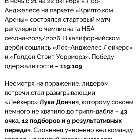
В ночь с 21 на 22 октября в Лос-
Анджелесе на паркете «Крипто.ком
Арены» состоялся стартовый матч
регулярного чемпионата НБА
сезона-2025/2026. В калифорнийском
дерби сошлись «Лос-Анджелес Лейкерс»
и «Голден Стэйт Уорриорз». Победу
одержали гости –
119
:10
9
.
Несмотря на поражение, лидером
встречи стал разыгрывающий
«Лейкерс»
Лука Дончич
, которому совсем
немного не хватило до трипл-дабла –
43
очка, 12 подборов и 9 результативных
передач
. Словенец уверенно вел команду