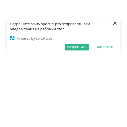
×
Разрешите сайту sport25.pro отправлять вам
уведомления на рабочий стол
Powered by SendPulse
Разрешить
Запретить
О редакции
Политика обработки данных
Правила сайта