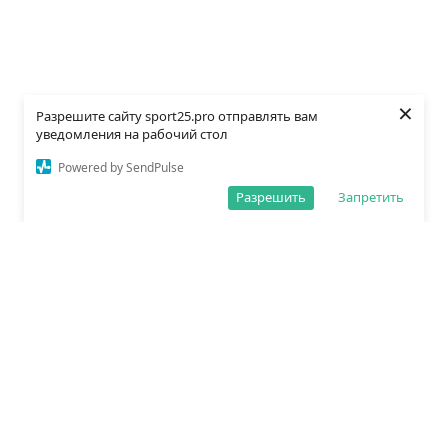
×
Разрешите сайту sport25.pro отправлять вам
уведомления на рабочий стол
Powered by SendPulse
Разрешить
Запретить
О редакции
Политика обработки данных