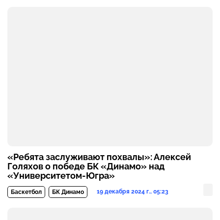
«Ребята заслуживают похвалы»: Алексей
Голяхов о победе БК «Динамо» над
«Университетом-Югра»
19 декабря 2024 г., 05:23
Баскетбол
БК Динамо