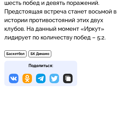
шесть побед и девять поражений.
Предстоящая встреча станет восьмой в
истории противостояний этих двух
клубов. На данный момент «Иркут»
лидирует по количеству побед – 5:2.
Баскетбол
БК Динамо
Поделиться: