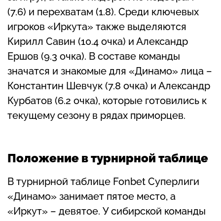
(7.6) и перехватам (1.8). Среди ключевых
игроков «Иркута» также выделяются
Кирилл Савин (10.4 очка) и Александр
Ершов (9.3 очка). В составе команды
значатся и знакомые для «Динамо» лица –
Константин Шевчук (7.8 очка) и Александр
Курбатов (6.2 очка), которые готовились к
текущему сезону в рядах приморцев.
Положение в турнирной таблице
В турнирной таблице Fonbet Суперлиги
«Динамо» занимает пятое место, а
«Иркут» – девятое. У сибирской команды