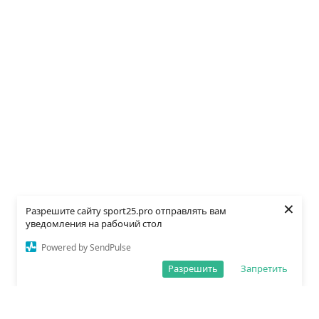
×
Разрешите сайту sport25.pro отправлять вам
уведомления на рабочий стол
Powered by SendPulse
Разрешить
Запретить