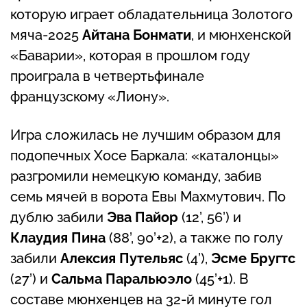
которую играет обладательница Золотого
мяча-2025
Айтана Бонмати
, и мюнхенской
«Баварии», которая в прошлом году
проиграла в четвертьфинале
французскому «Лиону».
Игра сложилась не лучшим образом для
подопечных Хосе Баркала: «каталонцы»
разгромили немецкую команду, забив
семь мячей в ворота Евы Махмутович. По
дублю забили
Эва Пайор
(12’, 56’) и
Клаудия Пина
(88’, 90’+2), а также по голу
забили
Алексия Путельяс
(4’),
Эсме Бругтс
(27’) и
Сальма Паральюэло
(45’+1). В
составе мюнхенцев на 32-й минуте гол