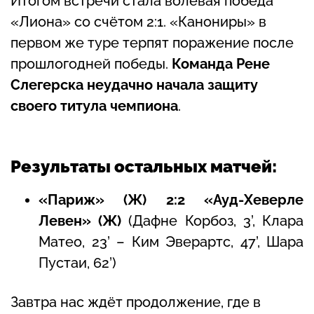
Итогом встречи стала волевая победа
«Лиона» со счётом 2:1. «Канониры» в
первом же туре терпят поражение после
прошлогодней победы.
Команда Рене
Слегерска неудачно начала защиту
своего титула чемпиона
.
Результаты остальных матчей:
«Париж» (Ж) 2:2 «Ауд-Хеверле
Левен» (Ж)
(Дафне Корбоз, 3’, Клара
Матео, 23’ – Ким Эверартс, 47’, Шара
Пустаи, 62’)
Завтра нас ждёт продолжение, где в